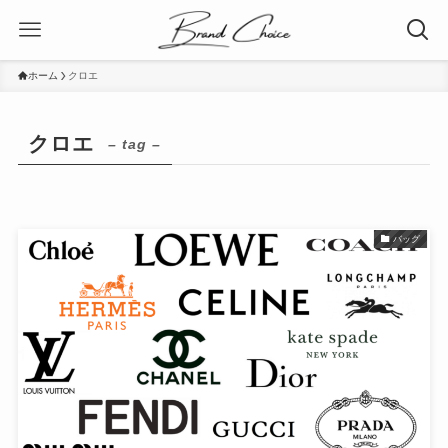
ホーム
クロエ
クロエ
– tag –
バッグ